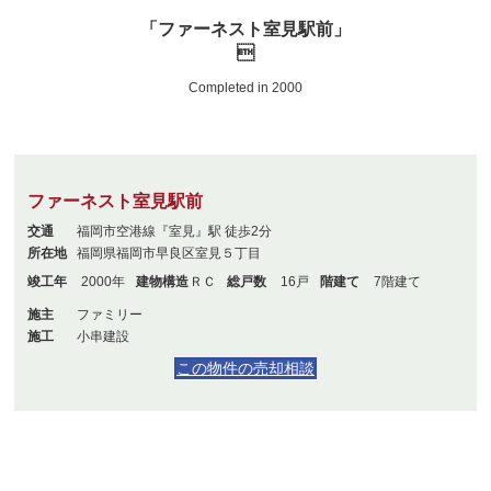
「ファーネスト室見駅前」

Completed in 2000
ファーネスト室見駅前
交通
福岡市空港線『室見』駅 徒歩2分
所在地
福岡県福岡市早良区室見５丁目
竣工年
2000年
建物構造
ＲＣ
総戸数
16戸
階建て
7階建て
施主
ファミリー
施工
小串建設
この物件の売却相談