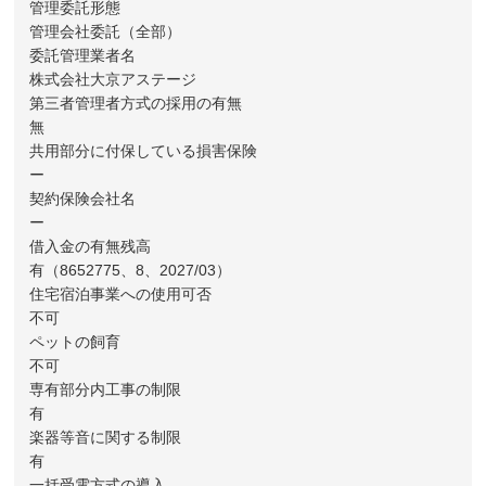
管理委託形態
管理会社委託（全部）
委託管理業者名
株式会社大京アステージ
第三者管理者方式の採用の有無
無
共用部分に付保している損害保険
ー
契約保険会社名
ー
借入金の有無残高
有（8652775、8、2027/03）
住宅宿泊事業への使用可否
不可
ペットの飼育
不可
専有部分内工事の制限
有
楽器等音に関する制限
有
一括受電方式の導入