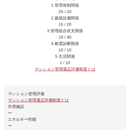
1.管理体制関係
20
/
20
2.建築設備関係
15
/
20
3.管理組合収支関係
18
/
40
4.耐震診断開係
10
/
10
5.生活関連
1
/
10
マンション管理適正評価制度とは
マンション管理評価
マンション管理適正評価制度とは
共用施設
ー
エネルギー性能
ー