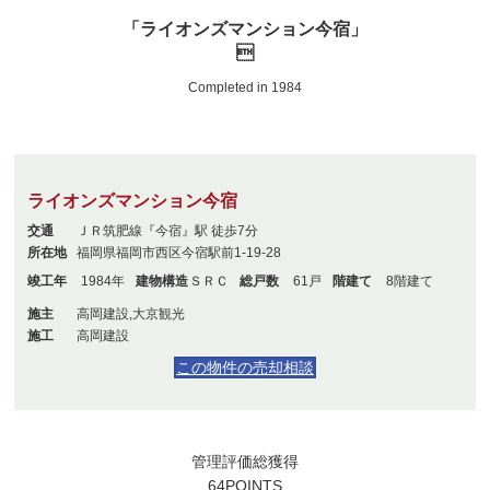
「ライオンズマンション今宿」

Completed in 1984
ライオンズマンション今宿
交通
ＪＲ筑肥線『今宿』駅 徒歩7分
所在地
福岡県福岡市西区今宿駅前1-19-28
竣工年
1984年
建物構造
ＳＲＣ
総戸数
61戸
階建て
8階建て
施主
高岡建設,大京観光
施工
高岡建設
この物件の売却相談
管理評価総獲得
64
POINTS