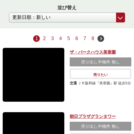
並び替え
1
2
3
4
5
6
7
8
ザ・パークハウス美章園
売り出し中物件
無し
売りたい
交通
ＪＲ阪和線『美章園』駅 徒歩5分
朝日プラザグランタワー
売り出し中物件
無し