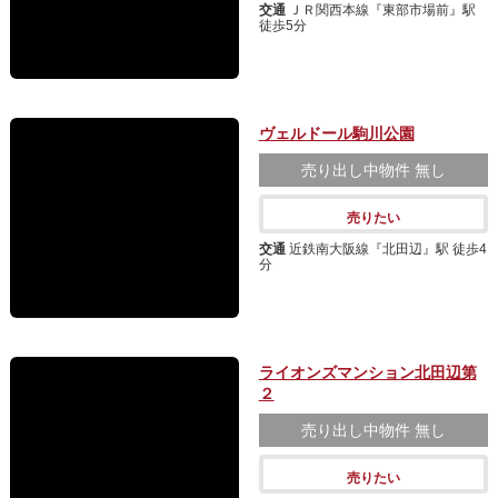
交通
ＪＲ関西本線『東部市場前』駅
徒歩5分
ヴェルドール駒川公園
売り出し中物件
無し
売りたい
交通
近鉄南大阪線『北田辺』駅 徒歩4
分
ライオンズマンション北田辺第
２
売り出し中物件
無し
売りたい