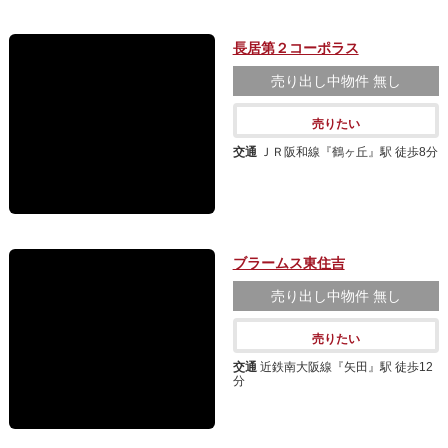
長居第２コーポラス
売り出し中物件
無し
売りたい
交通
ＪＲ阪和線『鶴ヶ丘』駅 徒歩8分
ブラームス東住吉
売り出し中物件
無し
売りたい
交通
近鉄南大阪線『矢田』駅 徒歩12
分