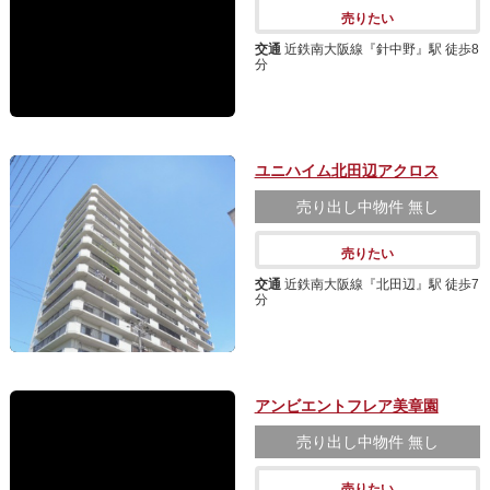
売りたい
交通
近鉄南大阪線『針中野』駅 徒歩8
分
ユニハイム北田辺アクロス
売り出し中物件
無し
売りたい
交通
近鉄南大阪線『北田辺』駅 徒歩7
分
アンビエントフレア美章園
売り出し中物件
無し
売りたい