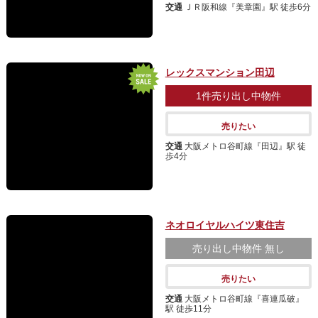
交通
ＪＲ阪和線『美章園』駅 徒歩6分
レックスマンション田辺
1件
売り出し中物件
売りたい
交通
大阪メトロ谷町線『田辺』駅 徒
歩4分
ネオロイヤルハイツ東住吉
売り出し中物件
無し
売りたい
交通
大阪メトロ谷町線『喜連瓜破』
駅 徒歩11分