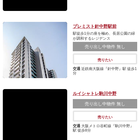
プレミスト針中野駅前
駅徒歩1分の座を極め、長居公園の緑
が調和するレジデンス
売り出し中物件
無し
売りたい
交通
近鉄南大阪線『針中野』駅 徒歩1
分
ルイシャトレ駒川中野
売り出し中物件
無し
売りたい
交通
大阪メトロ谷町線『駒川中野』
駅 徒歩8分