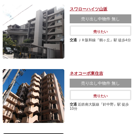
スワローハイツ山坂
売り出し中物件
無し
売りたい
交通
ＪＲ阪和線『鶴ヶ丘』駅 徒歩4分
ネオコーポ東住吉
売り出し中物件
無し
売りたい
交通
近鉄南大阪線『針中野』駅 徒歩
10分