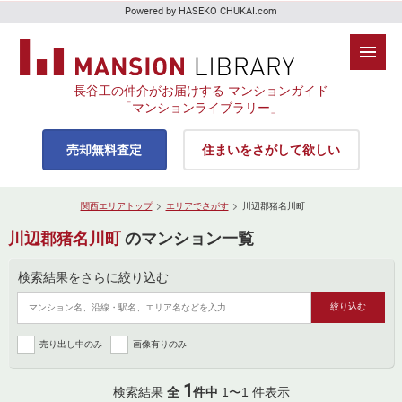
Powered by HASEKO CHUKAI.com
長谷工の仲介がお届けする マンションガイド
「マンションライブラリー」
売却無料査定
住まいをさがして欲しい
関西エリアトップ
エリアでさがす
川辺郡猪名川町
川辺郡猪名川町
のマンション一覧
検索結果をさらに絞り込む
売り出し中のみ
画像有りのみ
1
検索結果
全
件中
1〜1 件表示