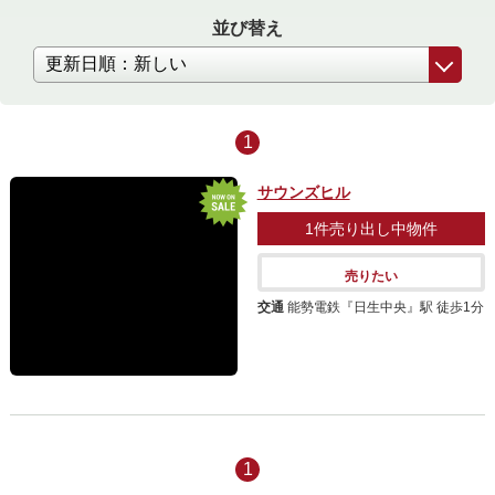
並び替え
1
サウンズヒル
1件
売り出し中物件
売りたい
交通
能勢電鉄『日生中央』駅 徒歩1分
1