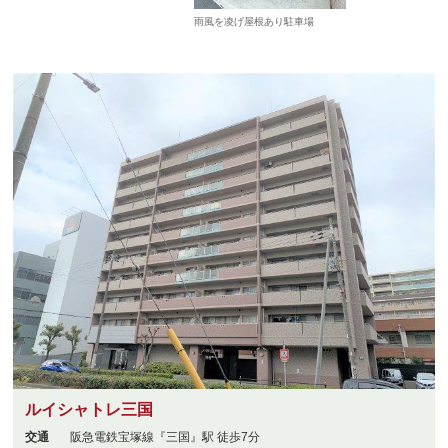
雨風を凌げ屋根あり駐車場
ルイシャトレ三国
交通
阪急電鉄宝塚線『三国』駅 徒歩7分