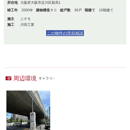
所在地
大阪府大阪市淀川区新高1
竣工年
2000年
建物構造
ＲＣ
総戸数
36戸
階建て
10階建て
施主
ニチモ
施工
川田工業
この物件の売却相談
周辺環境
ギャラリ−