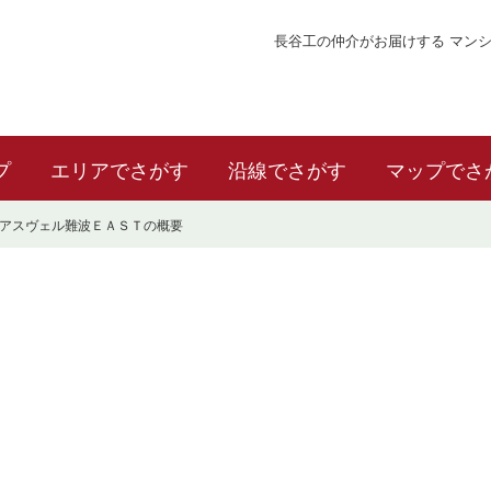
長谷工の仲介がお届けする マン
プ
エリアでさがす
沿線でさがす
マップでさ
アスヴェル難波ＥＡＳＴの概要