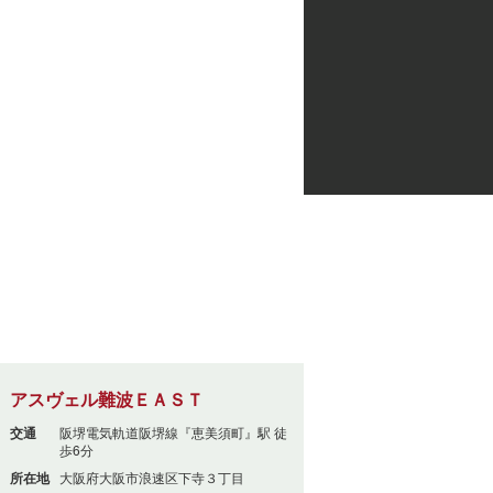
アスヴェル難波ＥＡＳＴ
交通
阪堺電気軌道阪堺線『恵美須町』駅 徒
歩6分
所在地
大阪府大阪市浪速区下寺３丁目