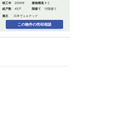
竣工年
2009年
建物構造
ＲＣ
総戸数
45戸
階建て
10階建て
施主
日本ヴェルテック
この物件の売却相談