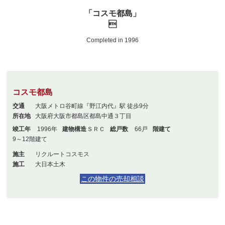
「コスモ都島」

Completed in 1996
コスモ都島
交通
大阪メトロ谷町線『野江内代』駅 徒歩9分
所在地
大阪府大阪市都島区都島中通３丁目
竣工年
1996年
建物構造
ＳＲＣ
総戸数
66戸
階建て
9～12階建て
施主
リクルートコスモス
施工
大日本土木
この物件の売却相談