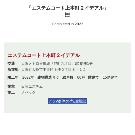
「エステムコート上本町２イデアル」

Completed in 2022
エステムコート上本町２イデアル
交通
大阪メトロ谷町線『谷町九丁目』駅 徒歩1分
所在地
大阪府大阪市中央区上汐２丁目３－１２
竣工年
2022年
建物構造
ＲＣ
総戸数
66戸
階建て
15階建て
施主
日商エステム
施工
ノバック
この物件の売却相談