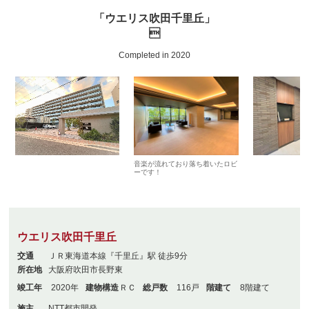
「ウエリス吹田千里丘」

Completed in 2020
音楽が流れており落ち着いたロビ
ーです！
ウエリス吹田千里丘
交通
ＪＲ東海道本線『千里丘』駅 徒歩9分
所在地
大阪府吹田市長野東
竣工年
2020年
建物構造
ＲＣ
総戸数
116戸
階建て
8階建て
施主
NTT都市開発