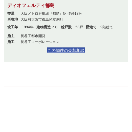
ディオフェルティ都島
交通
大阪メトロ谷町線『都島』駅 徒歩18分
所在地
大阪府大阪市都島区友渕町
竣工年
1994年
建物構造
ＲＣ
総戸数
53戸
階建て
9階建て
施主
長谷工都市開発
施工
長谷工コーポレーション
この物件の売却相談