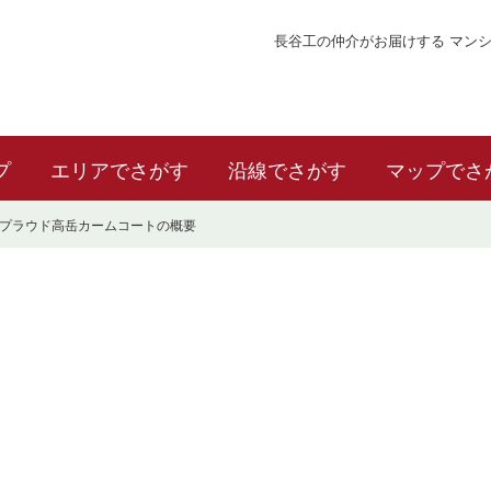
長谷工の仲介がお届けする マン
プ
エリアでさがす
沿線でさがす
マップでさ
プラウド高岳カームコートの概要