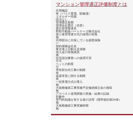
マンション管理適正評価制度とは
共用施設
有（バイク置場、駐輪場）
エネルギー性能
該当なし
管理委託形態
管理会社委託（全部）
委託管理業者名
野村不動産パートナーズ株式会社
第三者管理者方式の採用の有無
無
共用部分に付保している損害保険
ー
契約保険会社名
東京海上日動火災保険
借入金の有無残高
無
住宅宿泊事業への使用可否
不可
ペットの飼育
可
専有部分内工事の制限
有
楽器等音に関する制限
有
一括受電方式の導入
無
大規模修繕工事実施予定修繕積立金の徴収
無
アスベスト使用調査の実施・結果の記録
対象外
専門的知識を有する者の活用（標準規約第34条）
無
大規模修繕工事実施時期
無