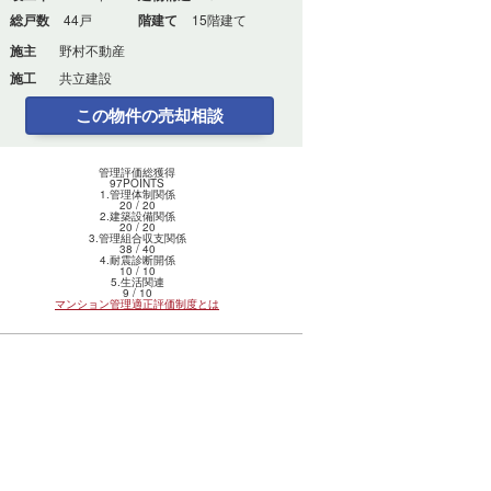
総戸数
44戸
階建て
15階建て
施主
野村不動産
施工
共立建設
この物件の売却相談
管理評価総獲得
97
POINTS
1.管理体制関係
20
/
20
2.建築設備関係
20
/
20
3.管理組合収支関係
38
/
40
4.耐震診断開係
10
/
10
5.生活関連
9
/
10
マンション管理適正評価制度とは