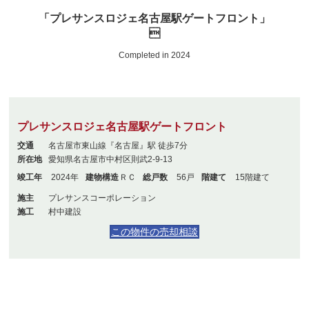
「プレサンスロジェ名古屋駅ゲートフロント」

Completed in 2024
プレサンスロジェ名古屋駅ゲートフロント
交通
名古屋市東山線『名古屋』駅 徒歩7分
所在地
愛知県名古屋市中村区則武2-9-13
竣工年
2024年
建物構造
ＲＣ
総戸数
56戸
階建て
15階建て
施主
プレサンスコーポレーション
施工
村中建設
この物件の売却相談