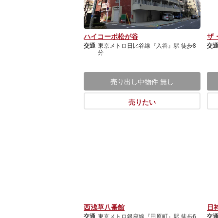
ハイコーポ松が谷
ザ
交通
東京メトロ日比谷線『入谷』駅 徒歩8
交
分
売り出し中物件
無し
売りたい
西浅草八番館
日
交通
東京メトロ銀座線『田原町』駅 徒歩6
交