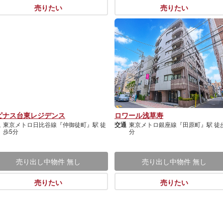
売りたい
売りたい
ピナス台東レジデンス
ロワール浅草寿
通
東京メトロ日比谷線『仲御徒町』駅 徒
交通
東京メトロ銀座線『田原町』駅 徒
歩5分
分
売り出し中物件
無し
売り出し中物件
無し
売りたい
売りたい