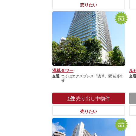
売りたい
浅草タワー
ル
交通
つくばエクスプレス『浅草』駅 徒歩3
交
分
1件
売り出し中物件
売りたい