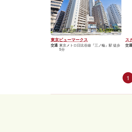
東京ビューマークス
ス
交通
東京メトロ日比谷線『三ノ輪』駅 徒歩
交
5分
1