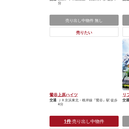
分
売り出し中物件
無し
売りたい
鶯谷上原ハイツ
リ
交通
ＪＲ京浜東北・根岸線『鶯谷』駅 徒歩
交
4分
1件
売り出し中物件