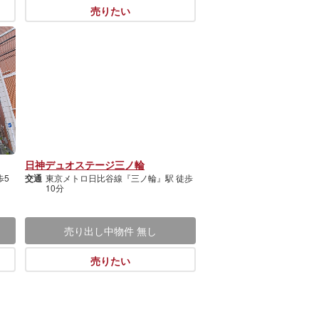
売りたい
日神デュオステージ三ノ輪
歩5
交通
東京メトロ日比谷線『三ノ輪』駅 徒歩
10分
売り出し中物件
無し
売りたい