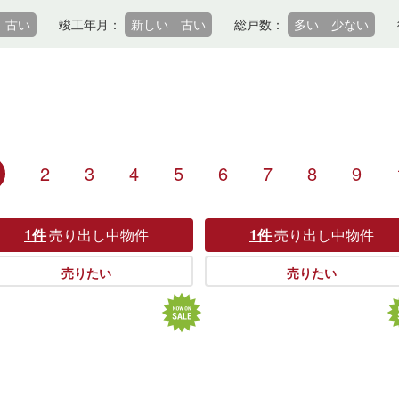
古い
竣工年月：
新しい
古い
総戸数：
多い
少ない
2
3
4
5
6
7
8
9
1件
売り出し中物件
1件
売り出し中物件
売りたい
売りたい