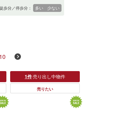
徒歩分／停歩分：
多い
少ない
10
1件
売り出し中物件
売りたい