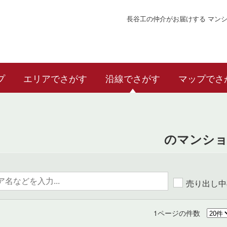
長谷工の仲介がお届けする マン
プ
エリアでさがす
沿線でさがす
マップでさ
のマンショ
売り出し中
1ページの件数