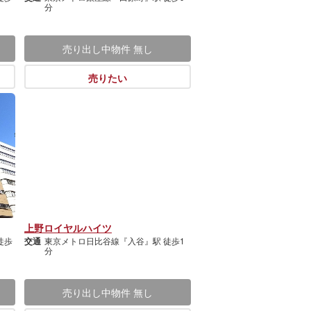
分
売り出し中物件
無し
売りたい
上野ロイヤルハイツ
徒歩
交通
東京メトロ日比谷線『入谷』駅 徒歩1
分
売り出し中物件
無し