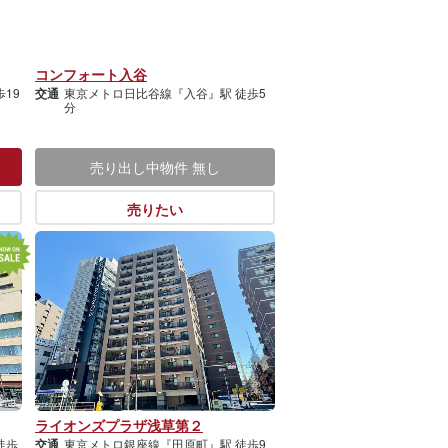
コンフォート入谷
19
交通
東京メトロ日比谷線『入谷』駅 徒歩5
分
売り出し中物件
無し
売りたい
ライオンズプラザ浅草第２
徒歩
交通
東京メトロ銀座線『田原町』駅 徒歩9