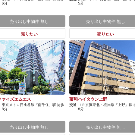
6分
5分
売り出し中物件
無し
売り出し中物件
無し
売りたい
売りたい
ファイズエムエス
藤和ハイタウン上野
通
東京メトロ日比谷線『南千住』駅 徒歩
交通
ＪＲ京浜東北・根岸線『上野』駅 
8分
8分
売り出し中物件
無し
売り出し中物件
無し