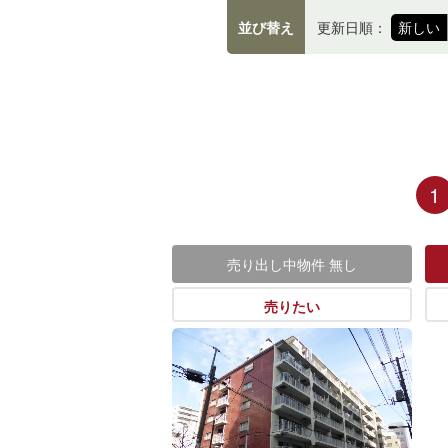
並び替え
更新日順：
新しい
1
売り出し中物件
無し
売りたい