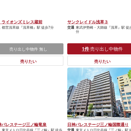
・ライオンズミレス蔵前
サンクレイドル浅草３
通
都営浅草線『浅草橋』駅 徒歩7分
交通
東武伊勢崎・大師線『浅草』駅 徒歩
分
1件
売り出し中物件
売り出し中物件
無し
売りたい
売りたい
神パレステージ三ノ輪竜泉
日神パレステージ三ノ輪国際通り
通
東京メトロ日比谷線『三ノ輪』駅 徒歩
交通
東京メトロ日比谷線『三ノ輪』駅 