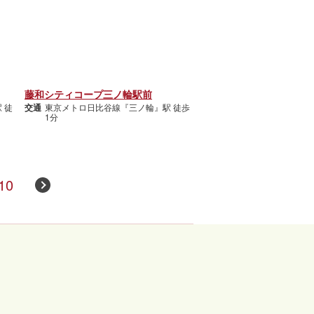
藤和シティコープ三ノ輪駅前
 徒
交通
東京メトロ日比谷線『三ノ輪』駅 徒歩
1分
10
リー by長谷工の仲介