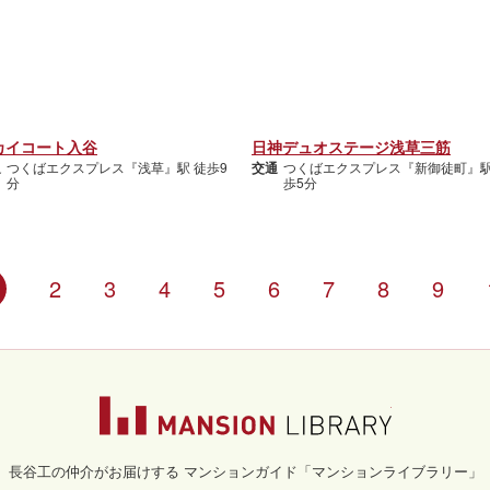
カイコート入谷
日神デュオステージ浅草三筋
通
つくばエクスプレス『浅草』駅 徒歩9
交通
つくばエクスプレス『新御徒町』駅
分
歩5分
2
3
4
5
6
7
8
9
マンションライブラ
長谷工の仲介がお届けする マンションガイド「マンションライブラリー」