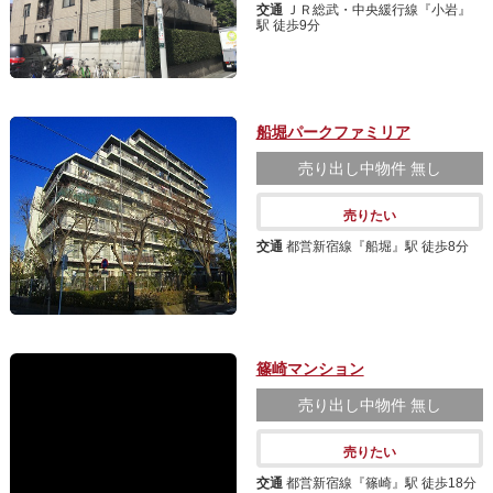
交通
ＪＲ総武・中央緩行線『小岩』
駅 徒歩9分
船堀パークファミリア
売り出し中物件
無し
売りたい
交通
都営新宿線『船堀』駅 徒歩8分
篠崎マンション
売り出し中物件
無し
売りたい
交通
都営新宿線『篠崎』駅 徒歩18分