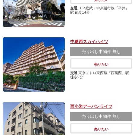
交通
ＪＲ総武・中央緩行線『平井』
駅 徒歩14分
中葛西スカイハイツ
売り出し中物件
無し
売りたい
交通
東京メトロ東西線『西葛西』駅
徒歩9分
西小岩アーバンライフ
売り出し中物件
無し
売りたい