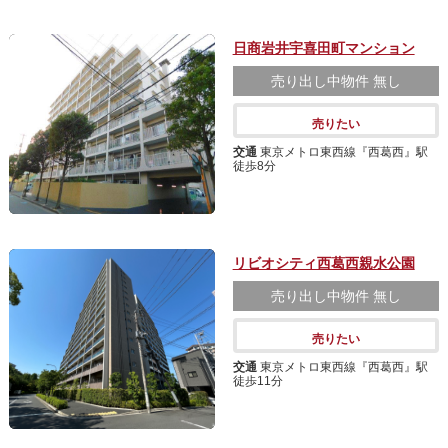
日商岩井宇喜田町マンション
売り出し中物件
無し
売りたい
交通
東京メトロ東西線『西葛西』駅
徒歩8分
リビオシティ西葛西親水公園
売り出し中物件
無し
売りたい
交通
東京メトロ東西線『西葛西』駅
徒歩11分