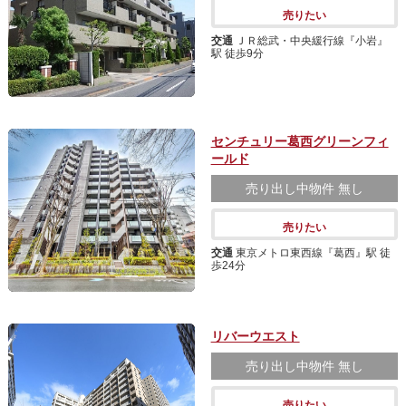
売りたい
交通
ＪＲ総武・中央緩行線『小岩』
駅 徒歩9分
センチュリー葛西グリーンフィ
ールド
売り出し中物件
無し
売りたい
交通
東京メトロ東西線『葛西』駅 徒
歩24分
リバーウエスト
売り出し中物件
無し
売りたい