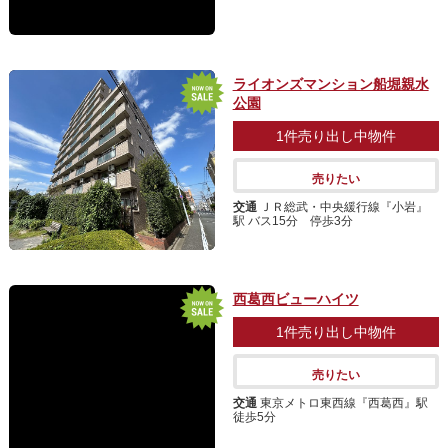
ライオンズマンション船堀親水
公園
1件
売り出し中物件
売りたい
交通
ＪＲ総武・中央緩行線『小岩』
駅 バス15分 停歩3分
西葛西ビューハイツ
1件
売り出し中物件
売りたい
交通
東京メトロ東西線『西葛西』駅
徒歩5分