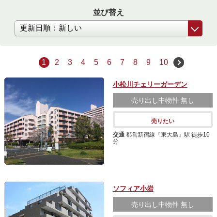
並び替え
1
2
3
4
5
6
7
8
9
10
小松川チェリーガーデン
売り出し中物件
無し
売りたい
交通
都営新宿線『東大島』駅 徒歩10
分
ソフィア小岩
売り出し中物件
無し