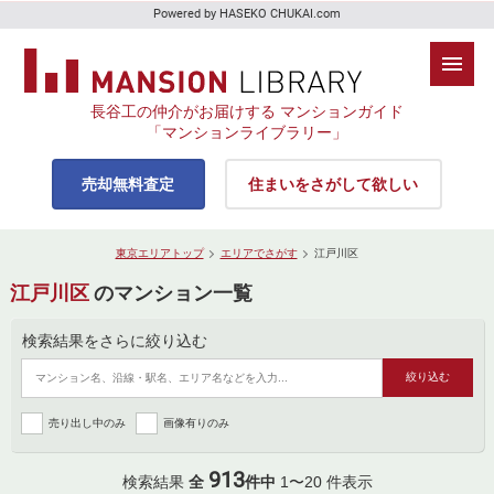
Powered by HASEKO CHUKAI.com
長谷工の仲介がお届けする マンションガイド
「マンションライブラリー」
売却無料査定
住まいをさがして欲しい
東京エリアトップ
エリアでさがす
江戸川区
江戸川区
のマンション一覧
検索結果をさらに絞り込む
売り出し中のみ
画像有りのみ
913
検索結果
全
件中
1〜20 件表示