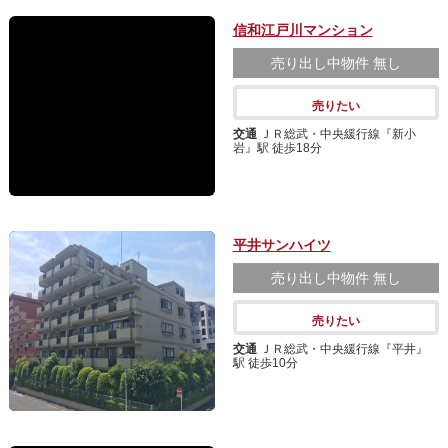
信和江戸川マンション
売り出し中物件
無し
売りたい
交通
ＪＲ総武・中央緩行線『新小
岩』駅 徒歩18分
平井サンハイツ
売り出し中物件
無し
売りたい
交通
ＪＲ総武・中央緩行線『平井』
駅 徒歩10分