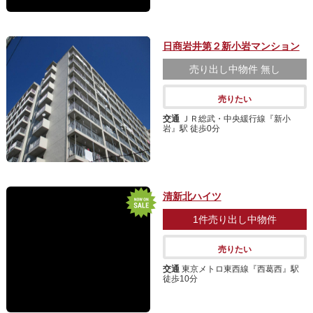
日商岩井第２新小岩マンション
売り出し中物件
無し
売りたい
交通
ＪＲ総武・中央緩行線『新小
岩』駅 徒歩0分
清新北ハイツ
1件
売り出し中物件
売りたい
交通
東京メトロ東西線『西葛西』駅
徒歩10分