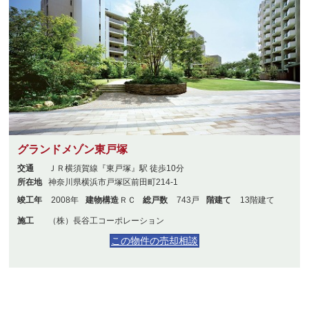
グランドメゾン東戸塚
交通
ＪＲ横須賀線『東戸塚』駅 徒歩10分
所在地
神奈川県横浜市戸塚区前田町214-1
竣工年
2008年
建物構造
ＲＣ
総戸数
743戸
階建て
13階建て
施工
（株）長谷工コーポレーション
この物件の売却相談