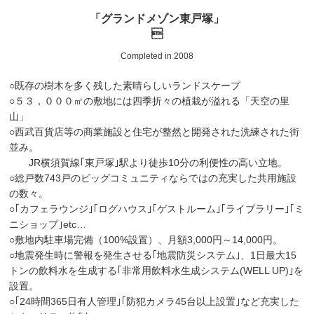
「グランドメゾン東戸塚」

Completed in 2008
○既存の樹木を多く残した素晴らしいランドスケープ
○５３，０００㎡の敷地には四季折々の植栽が溢れる「天空の里
山」
○西武百貨店等の商業施設と住宅が整然と開発された洗練された街
並み。
JR横須賀線｢東戸塚｣駅より徒歩10分の利便性の高い立地。
○総戸数743戸のビッグコミュニティならではの充実した共用施設
の数々。
○｢カフェラウンジ｣｢ログハウス｣｢ゲストルーム｣｢ライブラリー｣｢ミ
ニショップ｣etc…
○敷地内駐車場完備（100%設置）、月額3,000円～14,000円。
○地震発生時に警報を発生させる｢地震防災システム｣、1日最大15
トンの飲料水を生成する｢非常用飲料水生成システム(WELL UP)｣を
設置。
○｢24時間365日有人管理｣｢防犯カメラ45台以上設置｣など充実した