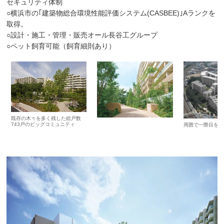
セキュリティ体制
○横浜市の｢建築物総合環境性能評価システム(CASBEE)｣Aランクを
取得。
○設計・施工・管理・販売オール長谷工グループ
○ペット飼育可能（飼育細則あり）
既存の木々を多く残した総戸数
743戸のビッグコミュニティ
周囲で一際目を引