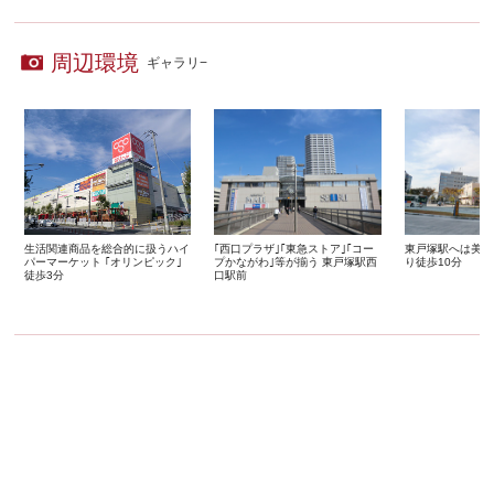
周辺環境
ギャラリ−
生活関連商品を総合的に扱うハイ
｢西口プラザ｣｢東急ストア｣｢コー
東戸塚駅へは美し
パーマーケット ｢オリンピック｣
プかながわ｣等が揃う 東戸塚駅西
り徒歩10分
徒歩3分
口駅前