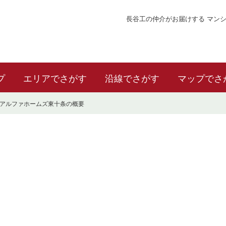
長谷工の仲介がお届けする マン
プ
エリアでさがす
沿線でさがす
マップでさ
アルファホームズ東十条の概要