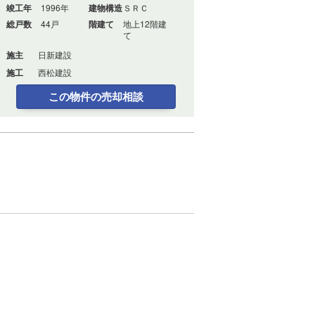
竣工年
1996年
建物構造
ＳＲＣ
総戸数
44戸
階建て
地上12階建
て
施主
日新建設
施工
西松建設
この物件の売却相談