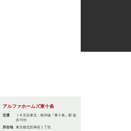
アルファホームズ東十条
交通
ＪＲ京浜東北・根岸線『東十条』駅 徒
歩10分
所在地
東京都北区神谷１丁目