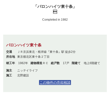
「バロンハイツ東十条」

Completed in 1982
バロンハイツ東十条
交通
ＪＲ京浜東北・根岸線『東十条』駅 徒歩2分
所在地
東京都北区東十条２丁目
竣工年
1982年
建物構造
ＲＣ
総戸数
17戸
階建て
地上6階建て
施主
ニッテイライフ
施工
北野建設
この物件の売却相談