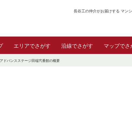
長谷工の仲介がお届けする マン
プ
エリアでさがす
沿線でさがす
マップでさ
アドバンスステージ田端弐番館の概要