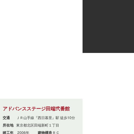
アドバンスステージ田端弐番館
交通
ＪＲ山手線『西日暮里』駅 徒歩10分
所在地
東京都北区田端新町１丁目
竣工年
2006年
建物構造
ＲＣ