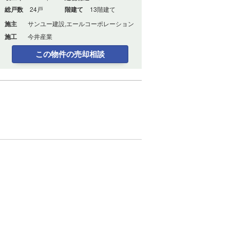
総戸数
24戸
階建て
13階建て
施主
サンユー建設,エールコーポレーション
施工
今井産業
この物件の売却相談