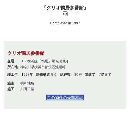
「クリオ鴨居参番館」

Completed in 1997
クリオ鴨居参番館
交通
ＪＲ横浜線『鴨居』駅 徒歩8分
所在地
神奈川県横浜市都筑区池辺町
竣工年
1997年
建物構造
ＲＣ
総戸数
30戸
階建て
7階建て
施主
明和地所
施工
川田工業
この物件の売却相談