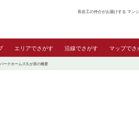
長谷工の仲介がお届けする マン
プ
エリアでさがす
沿線でさがす
マップでさ
パークホームズ久が原の概要