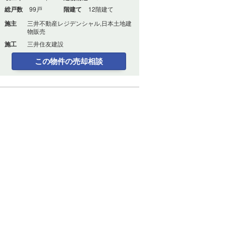
総戸数
99戸
階建て
12階建て
施主
三井不動産レジデンシャル,日本土地建
物販売
施工
三井住友建設
この物件の売却相談