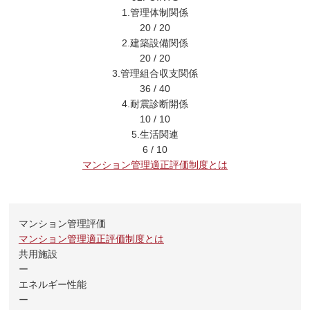
1.管理体制関係
20
/
20
2.建築設備関係
20
/
20
3.管理組合収支関係
36
/
40
4.耐震診断開係
10
/
10
5.生活関連
6
/
10
マンション管理適正評価制度とは
マンション管理評価
マンション管理適正評価制度とは
共用施設
ー
エネルギー性能
ー