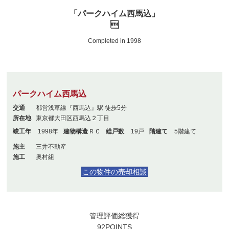
「パークハイム西馬込」

Completed in 1998
パークハイム西馬込
交通
都営浅草線『西馬込』駅 徒歩5分
所在地
東京都大田区西馬込２丁目
竣工年
1998年
建物構造
ＲＣ
総戸数
19戸
階建て
5階建て
施主
三井不動産
施工
奥村組
この物件の売却相談
管理評価総獲得
92
POINTS