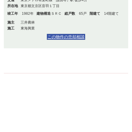
所在地
東京都文京区音羽１丁目
竣工年
1982年
建物構造
ＳＲＣ
総戸数
65戸
階建て
14階建て
施主
三井農林
施工
東海興業
この物件の売却相談