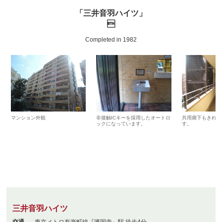
「三井音羽ハイツ」

Completed in 1982
マンション外観
非接触ICキーを採用したオートロ
共用廊下もきれい
ックになっています。
す。
三井音羽ハイツ
交通
東京メトロ有楽町線『護国寺』駅 徒歩4分