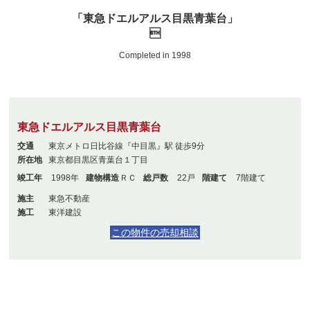
「東急ドエルアルス目黒青葉台」

Completed in 1998
東急ドエルアルス目黒青葉台
交通
東京メトロ日比谷線『中目黒』駅 徒歩9分
所在地
東京都目黒区青葉台１丁目
竣工年
1998年
建物構造
ＲＣ
総戸数
22戸
階建て
7階建て
施主
東急不動産
施工
東洋建設
この物件の売却相談