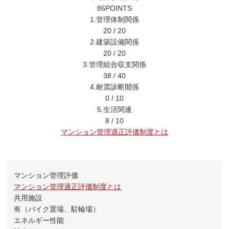
86
POINTS
1.管理体制関係
20
/
20
2.建築設備関係
20
/
20
3.管理組合収支関係
38
/
40
4.耐震診断開係
0
/
10
5.生活関連
8
/
10
マンション管理適正評価制度とは
マンション管理評価
マンション管理適正評価制度とは
共用施設
有（バイク置場、駐輪場）
エネルギー性能