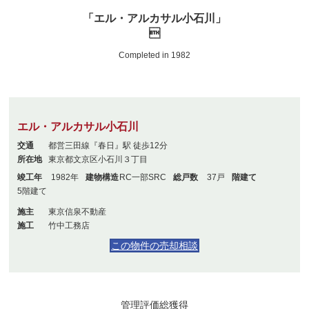
「エル・アルカサル小石川」

Completed in 1982
エル・アルカサル小石川
交通
都営三田線『春日』駅 徒歩12分
所在地
東京都文京区小石川３丁目
竣工年
1982年
建物構造
RC一部SRC
総戸数
37戸
階建て
5階建て
施主
東京信泉不動産
施工
竹中工務店
この物件の売却相談
管理評価総獲得