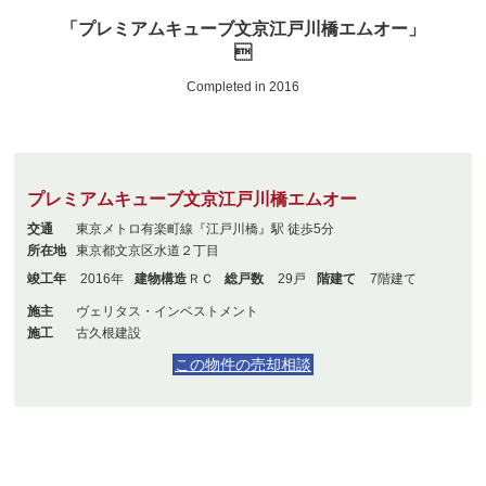
「プレミアムキューブ文京江戸川橋エムオー」

Completed in 2016
プレミアムキューブ文京江戸川橋エムオー
交通
東京メトロ有楽町線『江戸川橋』駅 徒歩5分
所在地
東京都文京区水道２丁目
竣工年
2016年
建物構造
ＲＣ
総戸数
29戸
階建て
7階建て
施主
ヴェリタス・インベストメント
施工
古久根建設
この物件の売却相談