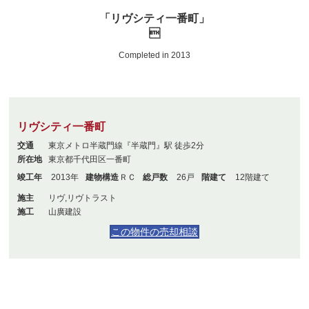
「リヴシティ一番町」

Completed in 2013
リヴシティ一番町
交通
東京メトロ半蔵門線『半蔵門』駅 徒歩2分
所在地
東京都千代田区一番町
竣工年
2013年
建物構造
ＲＣ
総戸数
26戸
階建て
12階建て
施主
リヴ,リヴトラスト
施工
山廣建設
この物件の売却相談