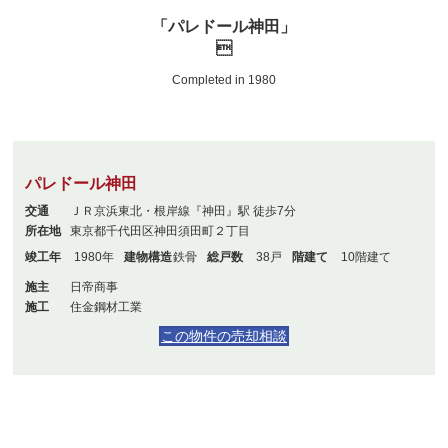
「パレドール神田」

Completed in 1980
パレドール神田
交通
ＪＲ京浜東北・根岸線『神田』駅 徒歩7分
所在地
東京都千代田区神田須田町２丁目
竣工年
1980年
建物構造
鉄骨
総戸数
38戸
階建て
10階建て
施主
日帝商事
施工
住金鋼材工業
この物件の売却相談