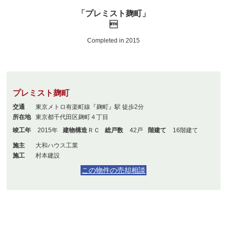
「プレミスト麹町」

Completed in 2015
プレミスト麹町
交通
東京メトロ有楽町線『麹町』駅 徒歩2分
所在地
東京都千代田区麹町４丁目
竣工年
2015年
建物構造
ＲＣ
総戸数
42戸
階建て
16階建て
施主
大和ハウス工業
施工
村本建設
この物件の売却相談