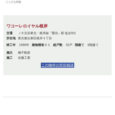
シックな外観
ワコーレロイヤル根岸
交通
ＪＲ京浜東北・根岸線『鶯谷』駅 徒歩9分
所在地
東京都台東区根岸４丁目
竣工年
1998年
建物構造
ＲＣ
総戸数
35戸
階建て
9階建て
施主
檜不動産
施工
佐藤工業
この物件の売却相談