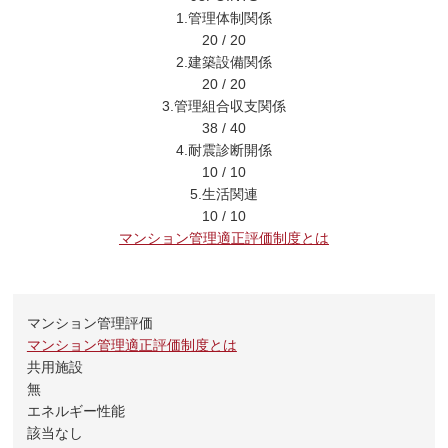
1.管理体制関係
20
/
20
2.建築設備関係
20
/
20
3.管理組合収支関係
38
/
40
4.耐震診断開係
10
/
10
5.生活関連
10
/
10
マンション管理適正評価制度とは
マンション管理評価
マンション管理適正評価制度とは
共用施設
無
エネルギー性能
該当なし