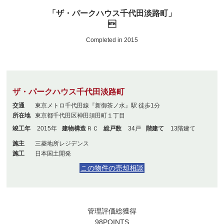
「ザ・パークハウス千代田淡路町」

Completed in 2015
ザ・パークハウス千代田淡路町
交通
東京メトロ千代田線『新御茶ノ水』駅 徒歩1分
所在地
東京都千代田区神田須田町１丁目
竣工年
2015年
建物構造
ＲＣ
総戸数
34戸
階建て
13階建て
施主
三菱地所レジデンス
施工
日本国土開発
この物件の売却相談
管理評価総獲得
98
POINTS