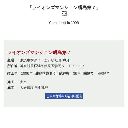
「ライオンズマンション綱島第７」

Completed in 1998
ライオンズマンション綱島第７
交通
東急東横線『日吉』駅 徒歩30分
所在地
神奈川県横浜市鶴見区駒岡５－１７－１７
竣工年
1998年
建物構造
ＲＣ
総戸数
38戸
階建て
7階建て
施主
大京
施工
大末建設,田中建設
この物件の売却相談