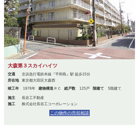
大森第３スカイハイツ
交通
京浜急行電鉄本線『平和島』駅 徒歩15分
所在地
東京都大田区大森西
竣工年
1978年
建物構造
ＲＣ
総戸数
125戸
階建て
5階建て
施主
長谷工不動産
施工
株式会社長谷工コーポレーション
この物件の売却相談