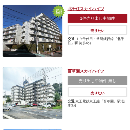
北千住スカイハイツ
1件
売り出し中物件
売りたい
交通
ＪＲ千代田・常磐緩行線『北千
住』駅 徒歩4分
百草園スカイハイツ
売り出し中物件
無し
売りたい
交通
京王電鉄京王線『百草園』駅 徒
歩3分