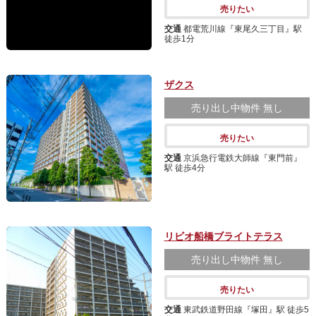
売りたい
交通
都電荒川線『東尾久三丁目』駅
徒歩1分
ザクス
売り出し中物件
無し
売りたい
交通
京浜急行電鉄大師線『東門前』
駅 徒歩4分
リビオ船橋ブライトテラス
売り出し中物件
無し
売りたい
交通
東武鉄道野田線『塚田』駅 徒歩5