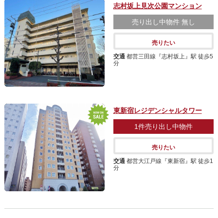
志村坂上見次公園マンション
売り出し中物件
無し
売りたい
交通
都営三田線『志村坂上』駅 徒歩5
分
東新宿レジデンシャルタワー
1件
売り出し中物件
売りたい
交通
都営大江戸線『東新宿』駅 徒歩1
分