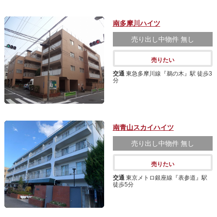
南多摩川ハイツ
売り出し中物件
無し
売りたい
交通
東急多摩川線『鵜の木』駅 徒歩3
分
南青山スカイハイツ
売り出し中物件
無し
売りたい
交通
東京メトロ銀座線『表参道』駅
徒歩5分