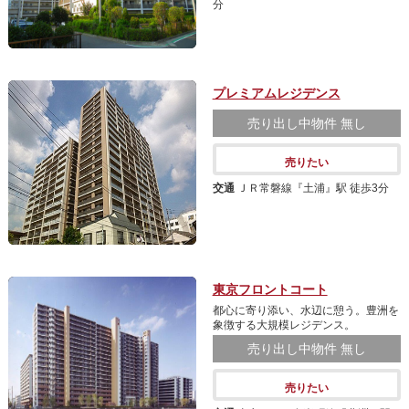
分
プレミアムレジデンス
売り出し中物件
無し
売りたい
交通
ＪＲ常磐線『土浦』駅 徒歩3分
東京フロントコート
都心に寄り添い、水辺に憩う。豊洲を
象徴する大規模レジデンス。
売り出し中物件
無し
売りたい