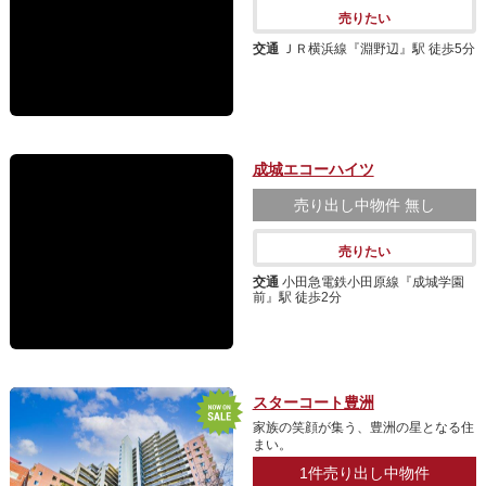
売りたい
交通
ＪＲ横浜線『淵野辺』駅 徒歩5分
成城エコーハイツ
売り出し中物件
無し
売りたい
交通
小田急電鉄小田原線『成城学園
前』駅 徒歩2分
スターコート豊洲
家族の笑顔が集う、豊洲の星となる住
まい。
1件
売り出し中物件