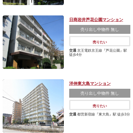
日商岩井芦花公園マンション
売り出し中物件
無し
売りたい
交通
京王電鉄京王線『芦花公園』駅
徒歩4分
洋伸東大島マンション
売り出し中物件
無し
売りたい
交通
都営新宿線『東大島』駅 徒歩3分