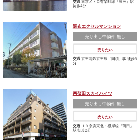
交通
東京メトロ有楽町線『豊洲』駅
徒歩4分
調布エクセルマンション
売り出し中物件
無し
売りたい
交通
京王電鉄京王線『国領』駅 徒歩5
分
西蒲田スカイハイツ
売り出し中物件
無し
売りたい
交通
ＪＲ京浜東北・根岸線『蒲田』
駅 徒歩2分