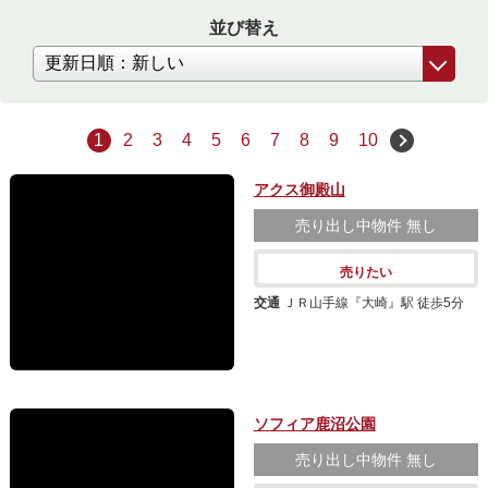
並び替え
1
2
3
4
5
6
7
8
9
10
アクス御殿山
売り出し中物件
無し
売りたい
交通
ＪＲ山手線『大崎』駅 徒歩5分
ソフィア鹿沼公園
売り出し中物件
無し