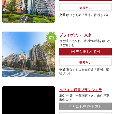
売りたい
交通
ゆりかもめ『豊洲』駅 徒歩4分
プライヴブルー東京
水と緑に抱かれ、豊洲の時間をゆった
りと愉しむ。
1件
売り出し中物件
売りたい
交通
東京メトロ有楽町線『豊洲』駅
徒歩5分
ルフォン町屋ブランシエラ
2014年築 全邸南東向き。角住戸率
50%以上
売り出し中物件
無し